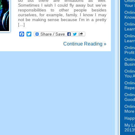
do but there are limitations as well
.
Onlin
Sometimes I wish I could fly away but we’ve
Your 
responsibilities to other people besides
Onlin
ourselves
,
for example
,
family
.
I know I may
Know 
not be making sense because I’m in a pretty
Onlin
[…]
Learn
Facebook
Twitter
Onlin
Learn
Continue Reading »
Onlin
Profi
Onlin
Busi
Onlin
You A
Onlin
Repe
Onlin
Good 
Onlin
More 
Happy
My La
2013!