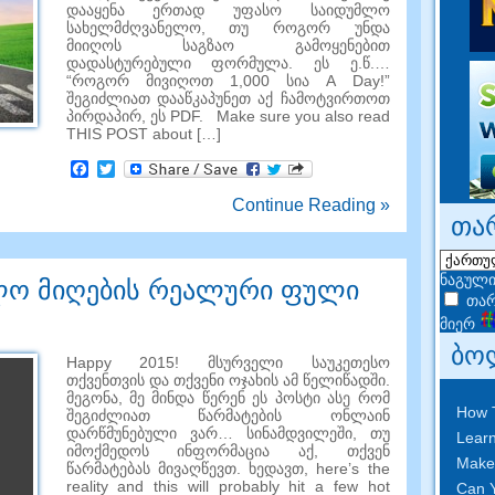
დააყენა ერთად უფასო საიდუმლო
სახელმძღვანელო, თუ როგორ უნდა
მიიღოს საგზაო გამოყენებით
დადასტურებული ფორმულა. ეს ე.წ.…
“როგორ მივიღოთ 1,000 სია A Day!”
შეგიძლიათ დააწკაპუნეთ აქ ჩამოტვირთოთ
პირდაპირ, ეს PDF.
Make sure you also read
THIS POST about
[…]
Facebook
Twitter
Continue Reading »
თა
ნაგული
მლო მიღების რეალური ფული
თარ
მიერ
ბო
Happy 2015! მსურველი საუკეთესო
თქვენთვის და თქვენი ოჯახის ამ წელიწადში.
მეგონა, მე მინდა წერენ ეს პოსტი ასე რომ
How 
შეგიძლიათ წარმატების ონლაინ
დარწმუნებული ვარ… სინამდვილეში, თუ
Learn
იმოქმედოს ინფორმაცია აქ, თქვენ
Make
წარმატებას მივაღწევთ. ხედავთ,
here’s the
reality and this will probably hit a few hot
Can Y