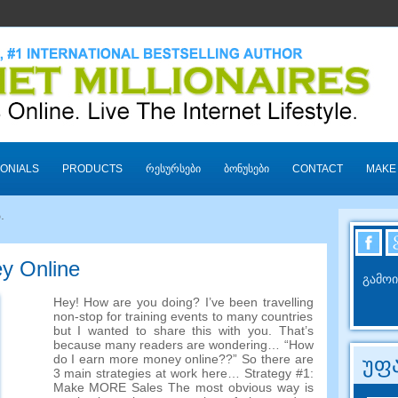
ONIALS
PRODUCTS
ᲠᲔᲡᲣᲠᲡᲔᲑᲘ
ᲑᲝᲜᲣᲡᲔᲑᲘ
CONTACT
MAKE
.
y Online
გამოი
Hey
!
How are you doing
?
I’ve been travelling
non-stop for training events to many countries
but I wanted to share this with you
.
That’s
because many readers are wondering
… “
How
do I earn more money online
??”
So there are
უფა
3
main strategies at work here
…
Strategy
#1:
Make MORE Sales The most obvious way is