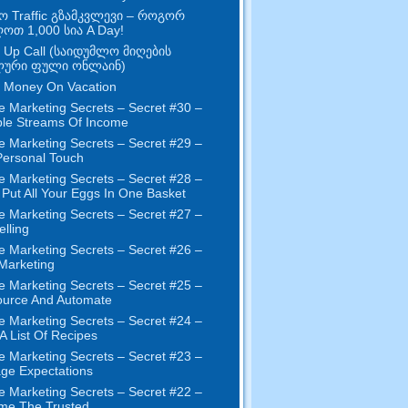
ო Traffic გზამკვლევი – როგორ
ღოთ 1,000 სია A Day!
 Up Call (საიდუმლო მიღების
ური ფული ონლაინ)
 Money On Vacation
e Marketing Secrets
–
Secret
#30
–
ple Streams Of Income
e Marketing Secrets
–
Secret
#29
–
ersonal Touch
e Marketing Secrets
–
Secret
#28
–
 Put All Your Eggs In One Basket
e Marketing Secrets
–
Secret
#27
–
elling
e Marketing Secrets
–
Secret
#26
–
 Marketing
e Marketing Secrets
–
Secret
#25
–
ource And Automate
e Marketing Secrets
–
Secret
#24
–
 A List Of Recipes
e Marketing Secrets
–
Secret
#23
–
ge Expectations
e Marketing Secrets
–
Secret
#22
–
me The Trusted