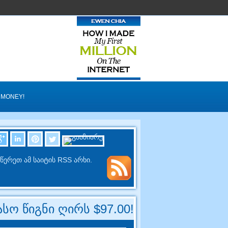
 MONEY
!
წერეთ ამ საიტის RSS არხი.
სო წიგნი ღირს $97.00!