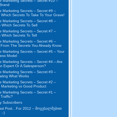
e Marketing Secrets
–
Secret
#10
–
Brand
e Marketing Secrets
–
Secret
#9
–
Which Secrets To Take To Your Grave
!
e Marketing Secrets
–
Secret
#8
–
 Which Secrets To Sell
e Marketing Secrets
–
Secret
#7
–
 Which Secrets To Tell
e Marketing Secrets
–
Secret
#6
–
t From The Secrets You Already Know
e Marketing Secrets
–
Secret
#5
– Your
ness Model
e Marketing Secrets
–
Secret
#4
– Are
n Expert Or A Salesperson
?
e Marketing Secrets
–
Secret
#3
–
ating What Works
e Marketing Secrets
–
Secret
#2 –
Marketing vs Good Product
e Marketing Secrets
–
Secret
#1
–
Traffic
?
 Subscribers
st Post
…
For
2012 – მოგესალმებით
 :-)