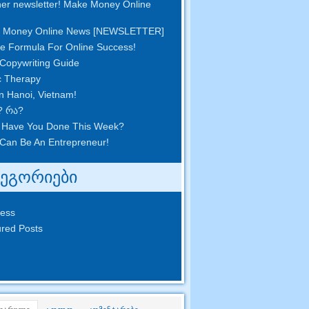
er newsletter
!
Make Money Online
 Money Online News
[
NEWSLETTER
]
e Formula For Online Success
!
Copywriting Guide
c Therapy
in Hanoi
,
Vietnam
!
? რა?
 Have You Done This Week
?
Can Be An Entrepreneur
!
ტეგორიები
ness
red Posts