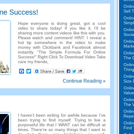
Onlin
ine Success
!
Sell 
Onlin
Simpli
Hope everyone is doing great
,
got a cool
video to share today
!
If you like it
,
I’ll be
Onlin
sharing more content videos like this with you
.
Socia
Please watch and comment
!
HINT
:
I reveal a
Onlin
hot tip somewhere in the video to make
Mark
money with Clickbank and Facebook almost
instantly
. “
The Simple Formula For Online
Onlin
Success
!”
Right Click To Download Video Take
The O
care my friends
,
Onlin
Thing
Facebook
Twitter
Onlin
Continue Reading »
Size 
Onlin
Value
Onlin
The V
Onlin
I haven’t been writing for awhile because I’ve
Repe
been trying to find myself
.
Trying to live a
Onlin
purposeful life that I WANT can be difficult at
Find
times
.
There’re so many things that I want to