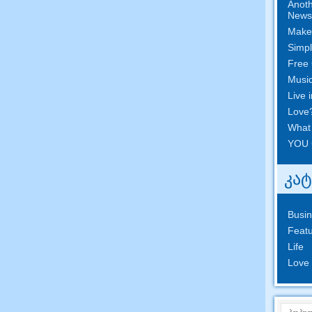
Anoth
News
Make
Simpl
Free 
Musi
Live 
Love
What
YOU 
კა
Busi
Featu
Life
Love