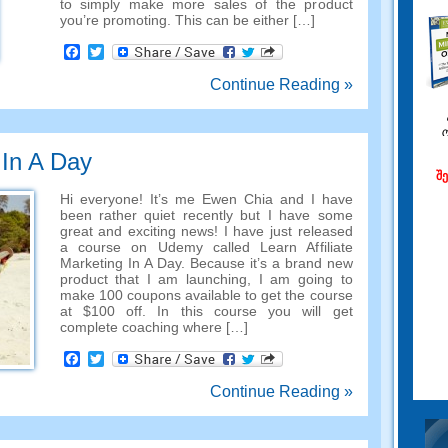
to simply make more sales of the product
you’re promoting
.
This can be either
[…]
Facebook
Twitter
Continue Reading »
 In A Day
შ
Hi everyone
!
It’s me Ewen Chia and I have
been rather quiet recently but I have some
great and exciting news
!
I have just released
a course on Udemy called Learn Affiliate
Marketing In A Day
.
Because it’s a brand new
product that I am launching
,
I am going to
make
100
coupons available to get the course
at
$100
off
.
In this course you will get
complete coaching where
[…]
Facebook
Twitter
Continue Reading »