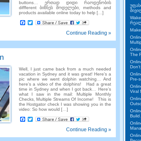
buttons
… ერთად დიდი რაოდენობის
უფას
diffferent ბიზნეს მოდელები,
methods and
მივი
products available online today to help
[…]
Wake
Facebook
Twitter
რეალ
Make
Continue Reading »
Onlin
Multi
Onlin
The P
n
Onlin
Don’t
Well
,
I just came back from a much needed
Onlin
vacation in Sydney and it was great
!
Here’s a
Pre-s
pic where we went dolphin watching
…
And
here’s a video of the dolphins
!
Had a great
Onlin
time in Sydney and when I got back
…
Here’s
Viral
what I saw in the mail
:
Multiple Monthly
Onlin
Checks
,
Multiple Streams Of Income
!
This is
Outs
the Hostgator check I was showing you in the
video
:
So how would
[…]
Onlin
Build
Facebook
Twitter
Onlin
Mana
Continue Reading »
Onlin
Beco