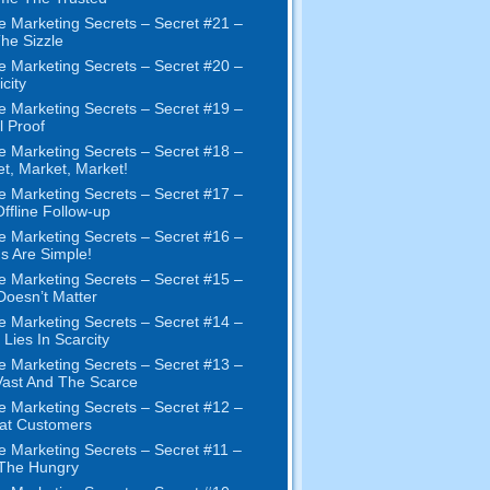
e Marketing Secrets
–
Secret
#21
–
The Sizzle
e Marketing Secrets
–
Secret
#20 –
city
e Marketing Secrets
–
Secret
#19
–
l Proof
e Marketing Secrets
–
Secret
#18
–
et
,
Market
,
Market
!
e Marketing Secrets
–
Secret
#17
–
ffline Follow-up
e Marketing Secrets
–
Secret
#16
–
s Are Simple
!
e Marketing Secrets
–
Secret
#15
–
Doesn’t Matter
e Marketing Secrets
–
Secret
#14
–
 Lies In Scarcity
e Marketing Secrets
–
Secret
#13
–
ast And The Scarce
e Marketing Secrets
–
Secret
#12
–
at Customers
e Marketing Secrets
–
Secret
#11
–
 The Hungry