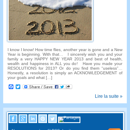
I know I know
!
How time flies
,
another year is gone and a New
Year is beginning
.
With that
…
I sincerely wish you and your
family a very HAPPY NEW YEAR
2013
and best of health
,
wealth and happiness in ALL you do
!
Have you made your
RESOLUTIONS for
2013?
Or do you find them
“
useless
”…
Honestly
,
a resolution is simply an ACKNOWLEDGEMENT of
your goals and what
[…]
Facebook
Twitter
Lire la suite »