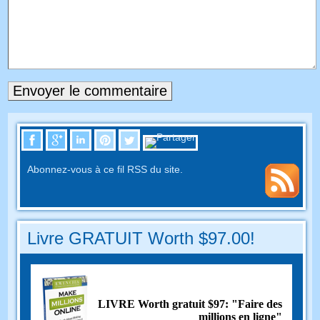
Abonnez-vous à ce fil RSS du site.
Livre GRATUIT Worth $97.00!
LIVRE Worth gratuit $97: "Faire des
millions en ligne"