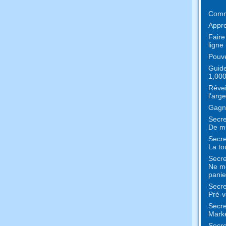
Comme
Appre
Faire
ligne
Pouve
Guide
1,000
Révei
l'arge
Gagne
Secre
De mu
Secre
La to
Secre
Ne me
panie
Secre
Pré-v
Secre
Marke
Secre