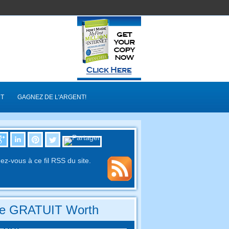
T
GAGNEZ DE L'ARGENT!
z-vous à ce fil RSS du site.
re GRATUIT Worth