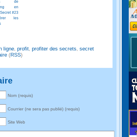
ets de
eting en
 Secret #23
rer les
s
 ligne
,
profit
,
profiter des secrets
,
secret
ire
(
RSS
)
ire
Nom (requis)
Courrier (ne sera pas publié) (requis)
Site Web