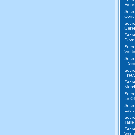
Exter
Secre
Const
Secre
Gérer
Secre
Deven
Secre
Vente
Secre
– Sim
Secre
Preuv
Secre
Marc
Secre
Le Of
Secre
Les c
Secre
Taill
Secre
Valeu