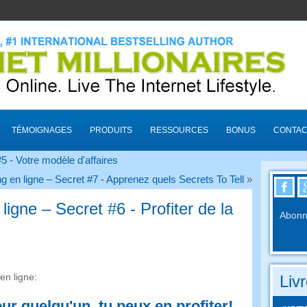
TÉMOIGNAGES
PRODUITS
RESSOURCES
BONUS
CONTAC
5 - Votre modèle d'affaires
g en ligne – Secret #7 - Apprenez quels Secrets To Tell
»
igne – Secret #6 - Profiter de la
Abonne
en ligne:
Liv
our quelqu'un, tu peux en profiter!