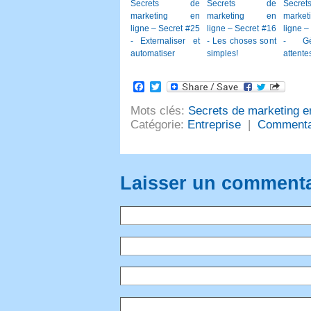
Secrets de
Secrets de
Secr
marketing en
marketing en
mark
ligne – Secret #25
ligne – Secret #16
ligne –
- Externaliser et
- Les choses sont
- Gé
automatiser
simples!
attente
Facebook
Twitter
Mots clés:
Secrets de marketing en
Catégorie:
Entreprise
|
Commenta
Laisser un commenta