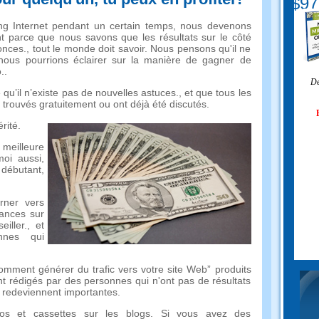
$97
ing Internet pendant un certain temps, nous devenons
 parce que nous savons que les résultats sur le côté
nces., tout le monde doit savoir. Nous pensons qu'il ne
 nous pourrions éclairer sur la manière de gagner de
..
Dé
u’il n’existe pas de nouvelles astuces., et que tous les
 trouvés gratuitement ou ont déjà été discutés.
rité.
 meilleure
oi aussi,
débutant,
rner vers
ances sur
iller., et
nnes qui
omment générer du trafic vers votre site Web” produits
t rédigés par des personnes qui n'ont pas de résultats
s redeviennent importantes.
déos et cassettes sur les blogs. Si vous avez des