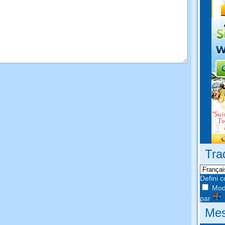
Tra
Defini 
Modi
par
Mes