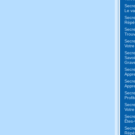
Secre
Le va
Secre
Répét
Secre
Trouv
Secre
Votr
Secre
Savoi
Grav
Secre
Appre
Secre
Appre
Secre
Profi
Secre
Votre
Secre
Êtes-
Secre
Répét