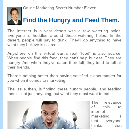
Online Marketing Secret Number Eleven
:
Find the Hungry and Feed Them
.
The internet is a vast desert with a few watering holes
.
Everyone is huddled around those watering holes
.
In the
desert
,
people will pay to drink
.
They’ll do anything to have
what they believe is scarce
.
Anywhere on this virtual earth
,
real
“
food
”
is also scarce
.
When people find this food
,
they can’t help but eat
.
They are
hungry
.
And when they’ve eaten their full
,
they tend to tell all
their friends
.
There’s nothing better than having satisfied clients market for
you when it comes to marketing
.
The issue then
,
is finding these hungry people
,
and feeding
them
–
not just anything
,
but what they most want to eat
.
The relevance
of this to
internet
marketing is
that everyone
thinks that