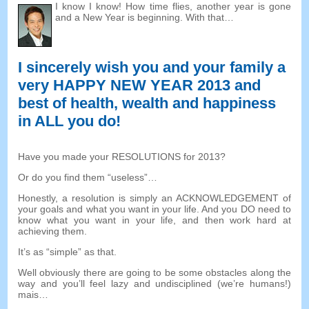
I know I know
!
How time flies
,
another year is gone
and a New Year is beginning
.
With that
…
I sincerely wish you and your family a
very HAPPY NEW YEAR
2013
and
best of health
,
wealth and happiness
in ALL you do
!
Have you made your RESOLUTIONS for
2013?
Or do you find them
“
useless
”…
Honestly
,
a resolution is simply an ACKNOWLEDGEMENT of
your goals and what you want in your life
.
And you DO need to
know what you want in your life
,
and then work hard at
achieving them
.
It’s as
“simple”
as that
.
Well obviously there are going to be some obstacles along the
way and you’ll feel lazy and undisciplined
(
we’re humans
!)
mais…