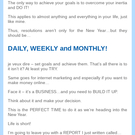
The only way to achieve your goals is to overcome your inertia
and DO IT
!
This applies to almost anything and everything in your life
,
just
like mine
.
Thus
,
resolutions aren’t only for the New Year
…
but they
should be
…
DAILY
,
WEEKLY and MONTHLY
!
je veux dire –
set goals and achieve them
.
That’s all there is to
it isn’t it
?
At least you TRY
.
Same goes for internet marketing and especially if you want to
make money online
…
Face it
–
it’s a BUSINESS
…
and you need to BUILD IT UP
.
Think about it and make your decision
.
This is the PERFECT TIME to do it as we’re heading into the
New Year
.
Life is short
!
I’m going to leave you with a REPORT I just written called
…