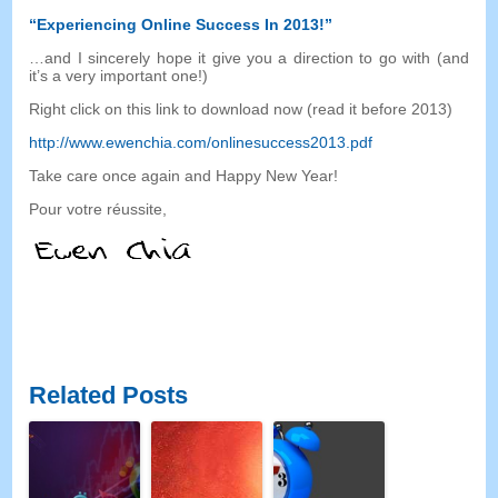
“
Experiencing Online Success In
2013!”
…
and I sincerely hope it give you a direction to go with
(
and
it’s a very important one
!)
Right click on this link to download now
(
read it before
2013)
http://www.ewenchia.com/onlinesuccess2013.pdf
Take care once again and Happy New Year
!
Pour votre réussite,
Related Posts