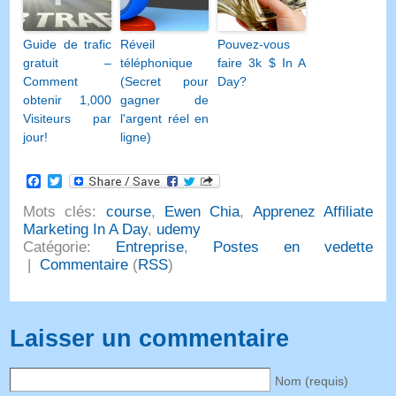
Guide de trafic
Réveil
Pouvez-vous
gratuit –
téléphonique
faire 3k $ In A
Comment
(Secret pour
Day?
obtenir 1,000
gagner de
Visiteurs par
l'argent réel en
jour!
ligne)
Facebook
Twitter
Mots clés:
course
,
Ewen Chia
,
Apprenez Affiliate
Marketing In A Day
,
udemy
Catégorie:
Entreprise
,
Postes en vedette
|
Commentaire
(
RSS
)
Laisser un commentaire
Nom (requis)