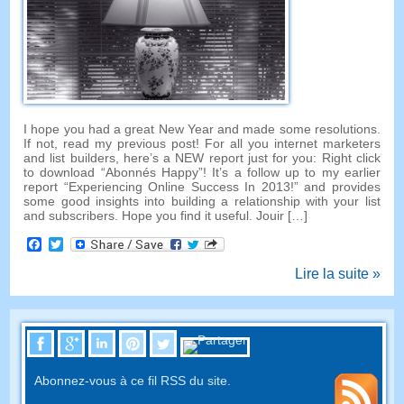
I hope you had a great New Year and made some resolutions
.
If not
,
read my previous post
!
For all you internet marketers
and list builders
,
here’s a NEW report just for you
:
Right click
to download
“Abonnés Happy”!
It’s a follow up to my earlier
report
“
Experiencing Online Success In
2013!”
and provides
some good insights into building a relationship with your list
and subscribers
.
Hope you find it useful
. Jouir […]
Facebook
Twitter
Lire la suite »
Abonnez-vous à ce fil RSS du site.